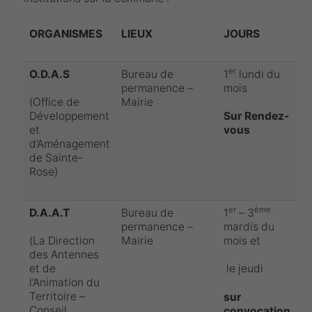
ORGANISMES
LIEUX
JOURS
er
O.D.A.S
Bureau de
1
lundi du
permanence –
mois
Mairie
(Office de
Développement
Sur Rendez-
et
vous
d’Aménagement
de Sainte-
Rose)
er
ème
D.A.A.T
Bureau de
1
– 3
permanence –
mardis du
Mairie
mois et
(La Direction
des Antennes
et de
le jeudi
l’Animation du
Territoire –
sur
Conseil
convocation