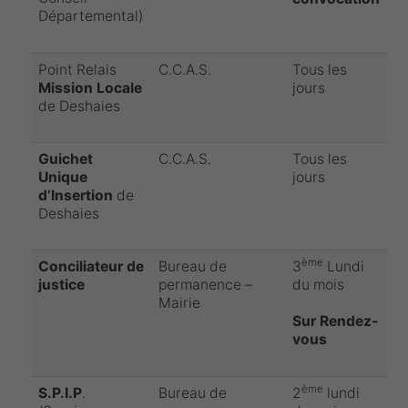
Départemental)
Point Relais
C.C.A.S.
Tous les
Mission Locale
jours
de Deshaies
Guichet
C.C.A.S.
Tous les
Unique
jours
d’Insertion
de
Deshaies
ème
Conciliateur de
Bureau de
3
Lundi
justice
permanence –
du mois
Mairie
Sur Rendez-
vous
ème
S.P.I.P
.
Bureau de
2
lundi