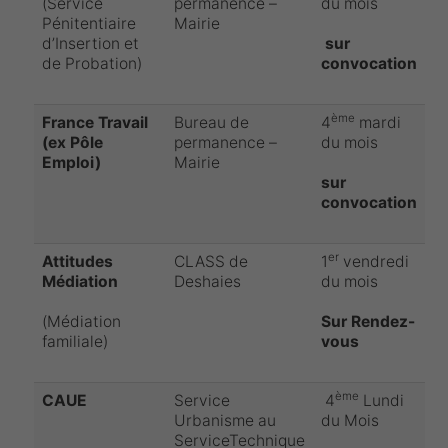
(Service
permanence –
du mois
Pénitentiaire
Mairie
d’Insertion et
sur
de Probation)
convocation
ème
France Travail
Bureau de
4
mardi
(ex Pôle
permanence –
du mois
Emploi)
Mairie
sur
convocation
er
Attitudes
CLASS de
1
vendredi
Médiation
Deshaies
du mois
(Médiation
Sur Rendez-
familiale)
vous
ème
CAUE
Service
4
Lundi
Urbanisme au
du Mois
ServiceTechnique