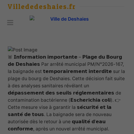
Villededeshaies.fr
🚨 𝗜𝗻𝗳𝗼𝗿𝗺𝗮𝘁𝗶𝗼𝗻 𝗶𝗺𝗽𝗼𝗿𝘁𝗮𝗻𝘁𝗲 – 𝗣𝗹𝗮𝗴𝗲 𝗱𝘂 𝗕𝗼𝘂𝗿𝗴
𝗱𝗲 𝗗𝗲𝘀𝗵𝗮𝗶𝗲𝘀 Par arrêté municipal PM/N°2026-167,
la baignade est 𝘁𝗲𝗺𝗽𝗼𝗿𝗮𝗶𝗿𝗲𝗺𝗲𝗻𝘁 𝗶𝗻𝘁𝗲𝗿𝗱𝗶𝘁𝗲 sur la
plage du bourg de Deshaies. Cette décision fait suite
à des analyses sanitaires révélant un
𝗱𝗲́𝗽𝗮𝘀𝘀𝗲𝗺𝗲𝗻𝘁 𝗱𝗲𝘀 𝘀𝗲𝘂𝗶𝗹𝘀 𝗿𝗲́𝗴𝗹𝗲𝗺𝗲𝗻𝘁𝗮𝗶𝗿𝗲𝘀 de
contamination bactérienne (𝗘𝘀𝗰𝗵𝗲𝗿𝗶𝗰𝗵𝗶𝗮 𝗰𝗼𝗹𝗶). 👉
Cette mesure vise à garantir la 𝘀𝗲́𝗰𝘂𝗿𝗶𝘁𝗲́ 𝗲𝘁 𝗹𝗮
𝘀𝗮𝗻𝘁𝗲́ 𝗱𝗲 𝘁𝗼𝘂𝘀. La baignade sera de nouveau
autorisée dès le retour à une 𝗾𝘂𝗮𝗹𝗶𝘁𝗲́ 𝗱’𝗲𝗮𝘂
𝗰𝗼𝗻𝗳𝗼𝗿𝗺𝗲, après un nouvel arrêté municipal.