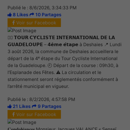
Publié le : 8/6/2026, 3:34:33 PM
8 Likes
10 Partages
Voir sur Facebook
🚴‍♂️ 𝗧𝗢𝗨𝗥 𝗖𝗬𝗖𝗟𝗜𝗦𝗧𝗘 𝗜𝗡𝗧𝗘𝗥𝗡𝗔𝗧𝗜𝗢𝗡𝗔𝗟 𝗗𝗘 𝗟𝗔
𝗚𝗨𝗔𝗗𝗘𝗟𝗢𝗨𝗣𝗘 – 𝟰𝗲̀𝗺𝗲 𝗲́𝘁𝗮𝗽𝗲 à Deshaies 📍 Lundi
3 août 2026, la commune de Deshaies accueillera le
départ de la 4ᵉ étape du Tour Cycliste International
de la Guadeloupe. 🕘 Départ de la course : 09h30, à
l’Esplanade des Fêtes. ⚠️ La circulation et le
stationnement seront réglementés conformément à
l’arrêté municipal en vigueur.
Publié le : 8/2/2026, 4:57:58 PM
21 Likes
9 Partages
Voir sur Facebook
𝐂𝐨𝐧𝐝𝐨𝐥𝐞́𝐚𝐧𝐜𝐞𝐬 Monsieur Jacques VALANCE « Senseï