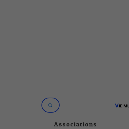
V
IE M
Associations