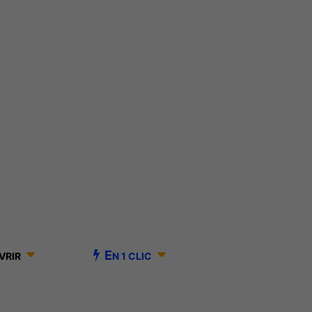
E
VRIR
N 1 CLIC