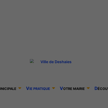
V
V
D
UNICIPALE
IE PRATIQUE
OTRE MAIRIE
ÉCOU