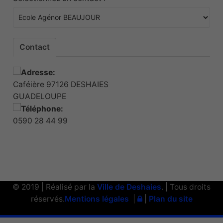
Contact
Caféière 97126 DESHAIES
GUADELOUPE
0590 28 44 99
© 2019 | Réalisé par la
Ville de Deshaies
. | Tous droits
réservés.
Mentions légales
|
|
Plan du site