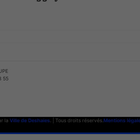
UPE
8 55
ar la
Ville de Deshaies
. | Tous droits réservés.
Mentions légal