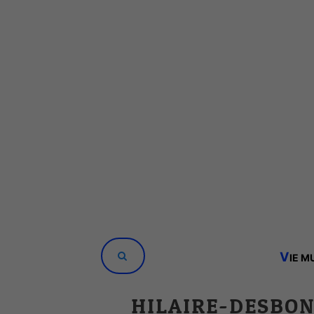
V
IE M
HILAIRE-DESBO