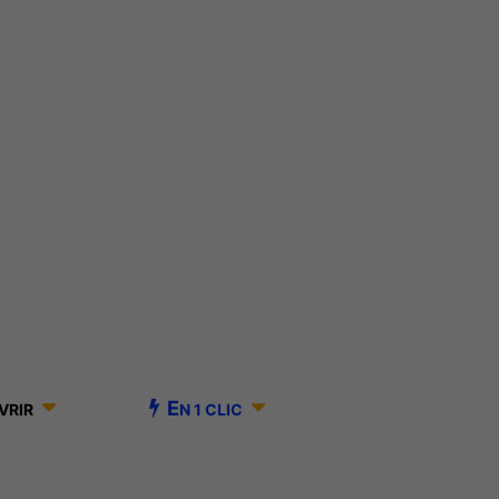
E
VRIR
N 1 CLIC