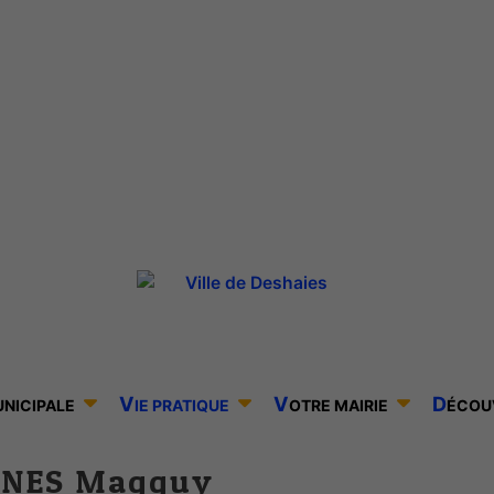
V
V
D
UNICIPALE
IE PRATIQUE
OTRE MAIRIE
ÉCOU
NNES Magguy