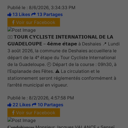
Publié le : 8/6/2026, 3:34:33 PM
13 Likes
13 Partages
Voir sur Facebook
🚴‍♂️ 𝗧𝗢𝗨𝗥 𝗖𝗬𝗖𝗟𝗜𝗦𝗧𝗘 𝗜𝗡𝗧𝗘𝗥𝗡𝗔𝗧𝗜𝗢𝗡𝗔𝗟 𝗗𝗘 𝗟𝗔
𝗚𝗨𝗔𝗗𝗘𝗟𝗢𝗨𝗣𝗘 – 𝟰𝗲̀𝗺𝗲 𝗲́𝘁𝗮𝗽𝗲 à Deshaies 📍 Lundi
3 août 2026, la commune de Deshaies accueillera le
départ de la 4ᵉ étape du Tour Cycliste International
de la Guadeloupe. 🕘 Départ de la course : 09h30, à
l’Esplanade des Fêtes. ⚠️ La circulation et le
stationnement seront réglementés conformément à
l’arrêté municipal en vigueur.
Publié le : 8/2/2026, 4:57:58 PM
22 Likes
10 Partages
Voir sur Facebook
𝐂𝐨𝐧𝐝𝐨𝐥𝐞́𝐚𝐧𝐜𝐞𝐬 Monsieur Jacques VALANCE « Senseï