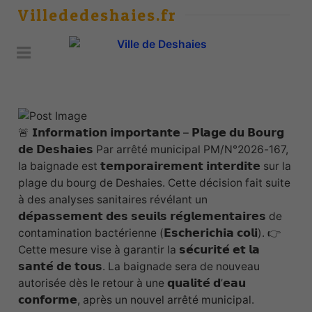
Villededeshaies.fr
🚨 𝗜𝗻𝗳𝗼𝗿𝗺𝗮𝘁𝗶𝗼𝗻 𝗶𝗺𝗽𝗼𝗿𝘁𝗮𝗻𝘁𝗲 – 𝗣𝗹𝗮𝗴𝗲 𝗱𝘂 𝗕𝗼𝘂𝗿𝗴
𝗱𝗲 𝗗𝗲𝘀𝗵𝗮𝗶𝗲𝘀 Par arrêté municipal PM/N°2026-167,
la baignade est 𝘁𝗲𝗺𝗽𝗼𝗿𝗮𝗶𝗿𝗲𝗺𝗲𝗻𝘁 𝗶𝗻𝘁𝗲𝗿𝗱𝗶𝘁𝗲 sur la
plage du bourg de Deshaies. Cette décision fait suite
à des analyses sanitaires révélant un
𝗱𝗲́𝗽𝗮𝘀𝘀𝗲𝗺𝗲𝗻𝘁 𝗱𝗲𝘀 𝘀𝗲𝘂𝗶𝗹𝘀 𝗿𝗲́𝗴𝗹𝗲𝗺𝗲𝗻𝘁𝗮𝗶𝗿𝗲𝘀 de
contamination bactérienne (𝗘𝘀𝗰𝗵𝗲𝗿𝗶𝗰𝗵𝗶𝗮 𝗰𝗼𝗹𝗶). 👉
Cette mesure vise à garantir la 𝘀𝗲́𝗰𝘂𝗿𝗶𝘁𝗲́ 𝗲𝘁 𝗹𝗮
𝘀𝗮𝗻𝘁𝗲́ 𝗱𝗲 𝘁𝗼𝘂𝘀. La baignade sera de nouveau
autorisée dès le retour à une 𝗾𝘂𝗮𝗹𝗶𝘁𝗲́ 𝗱’𝗲𝗮𝘂
𝗰𝗼𝗻𝗳𝗼𝗿𝗺𝗲, après un nouvel arrêté municipal.