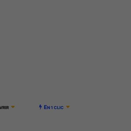
E
VRIR
N 1 CLIC