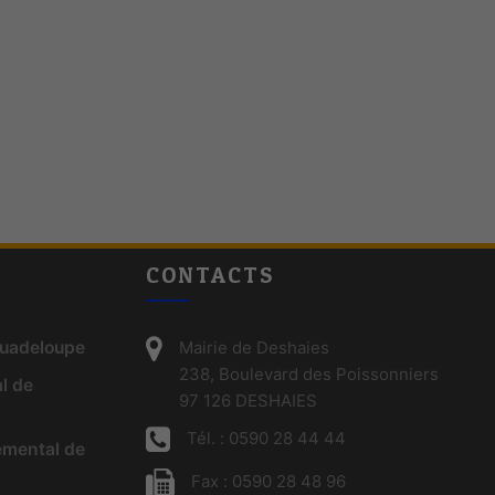
CONTACTS
Guadeloupe
Mairie de Deshaies
238, Boulevard des Poissonniers
l de
97 126 DESHAIES
Tél. : 0590 28 44 44
emental de
Fax : 0590 28 48 96