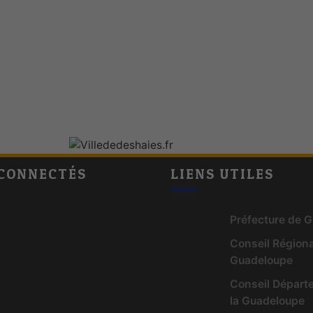
CONNECTÉS
LIENS UTILES
Préfecture de 
Conseil Régiona
Guadeloupe
Conseil Départ
la Guadeloupe