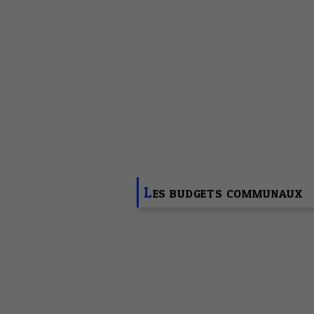
Accueil
Vie Municipale
Les Budg
L
ES BUDGETS COMMUNAUX