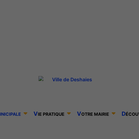
V
V
D
UNICIPALE
IE PRATIQUE
OTRE MAIRIE
ÉCOU