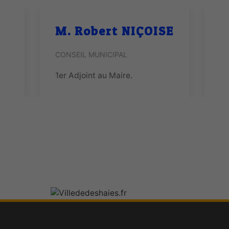
ME
M. Robert NIÇOISE
M
CONSEIL MUNICIPAL
CO
1er Adjoint au Maire.
2è