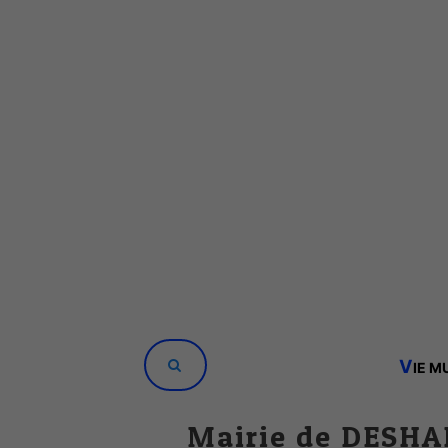
V
IE M
Mairie de DESHA