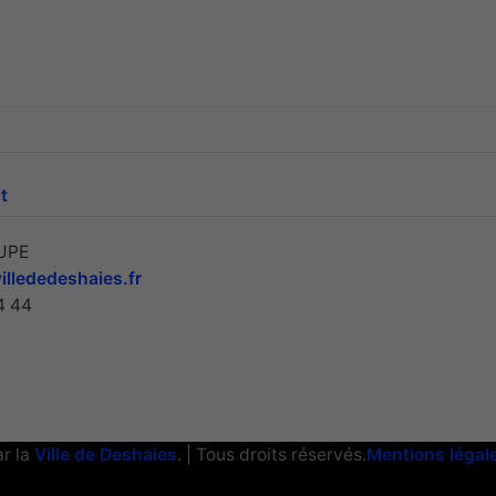
t
UPE
llededeshaies.fr
4 44
ar la
Ville de Deshaies
. | Tous droits réservés.
Mentions légal