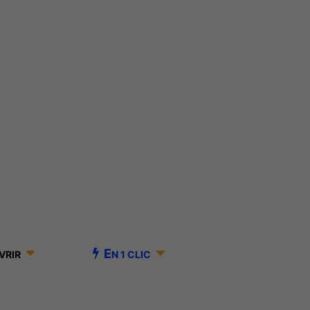
E
VRIR
N 1 CLIC