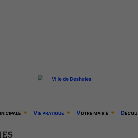
V
V
D
UNICIPALE
IE PRATIQUE
OTRE MAIRIE
ÉCOU
IES