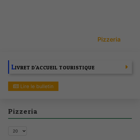
Accueil
Vie Pratique
Numéros Utiles
TOURISME
Restauration
Pizzeria
L
IVRET D'ACCUEIL TOURISTIQUE
Lire le bulletin
Pizzeria
Affichage #