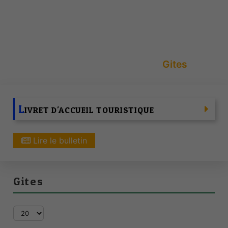
Accueil
Vie Pratique
Numéros Utiles
TOURISME
Hébergement
Gites
L
IVRET D'ACCUEIL TOURISTIQUE
Lire le bulletin
Gites
Affichage #